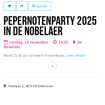
Winkelgebieden
Agenda
event
Parkeren
PEPERNOTENPARTY 2025
Bezienswaardigheden
IN DE NOBELAER
Musea, theaters & podia
Uitjes & activiteiten
zondag, 16 november
14:30
De
Nobelaer
Toeristische routes
Rond 15:30 uur arriveert Sinterklaas.
Lees verder
Natuurgebieden
Baroniepoorten
Sport
Andere City Apps
Parklaan 2
,
4873 ER
Etten-Leur
Inloggen