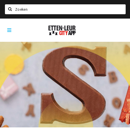
Zoeken
Etten-
Home
Leur
City
Agenda
App
Deals
Party pics
Nieuws, interviews & blogs
Eten
Drinken
Slapen
Recreatief
Winkels