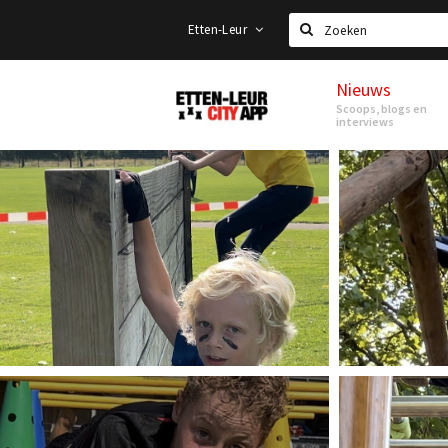
Etten-Leur
Zoeken
Nieuws
Etten-
Scoops, blogs en
Leur
interviews