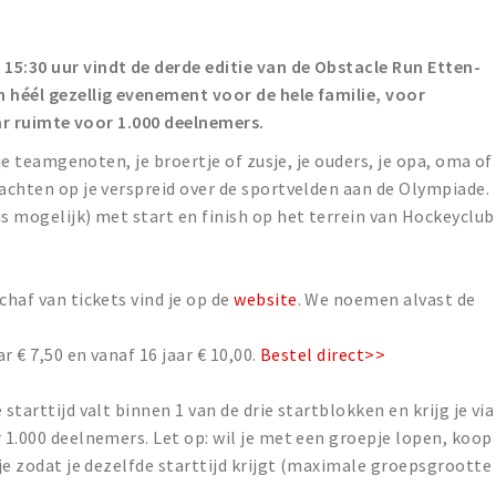
15:30 uur vindt de derde editie van de Obstacle Run Etten-
n héél gezellig evenement voor de hele familie, voor
jaar ruimte voor 1.000 deelnemers.
f je teamgenoten, je broertje of zusje, je ouders, je opa, oma of
wachten op je verspreid over de sportvelden aan de Olympiade.
is mogelijk) met start en finish op het terrein van Hockeyclub
chaf van tickets vind je op de
website
. We noemen alvast de
ar € 7,50 en vanaf 16 jaar € 10,00.
Bestel direct>>
starttijd valt binnen 1 van de drie startblokken en krijg je via
r 1.000 deelnemers. Let op: wil je met een groepje lopen, koop
tje zodat je dezelfde starttijd krijgt (maximale groepsgrootte