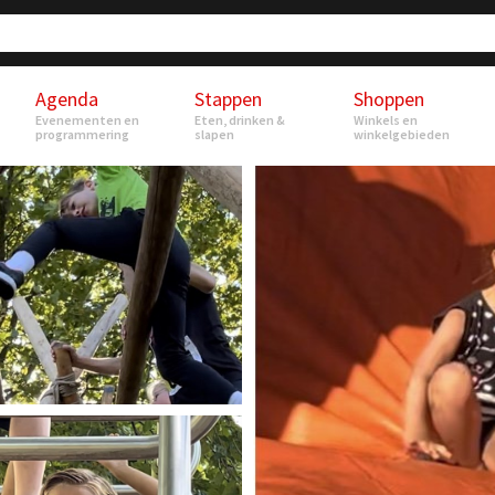
Agenda
Stappen
Shoppen
Evenementen en
Eten, drinken &
Winkels en
programmering
slapen
winkelgebieden