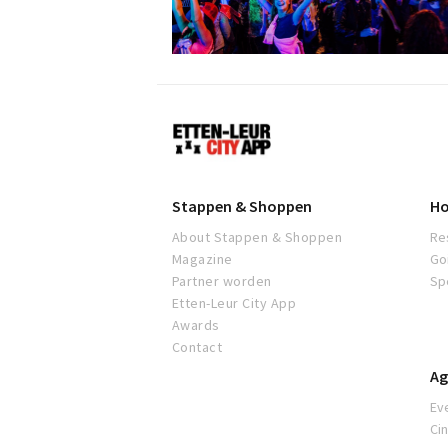
Etten-
Leur
Stappen & Shoppen
Ho
About Stappen & Shoppen
Re
Magazine
Go
Partner worden
Sp
Etten-Leur City App
Awards
Contact
Ag
Ev
Ci