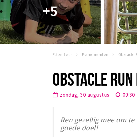
+5
Etten-Leur
Evenementen
OBSTACLE RUN
zondag, 30 augustus
09:30
Ren gezellig mee om te
goede doel!