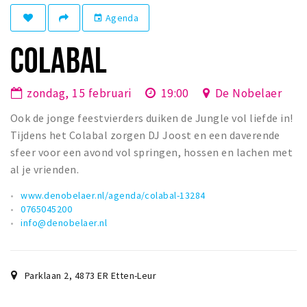
Winkelgebieden
Agenda
event
Parkeren
COLABAL
Bezienswaardigheden
zondag, 15 februari
19:00
De Nobelaer
Musea, theaters & podia
Ook de jonge feestvierders duiken de Jungle vol liefde in!
Uitjes & activiteiten
Tijdens het Colabal zorgen DJ Joost en een daverende
Toeristische routes
sfeer voor een avond vol springen, hossen en lachen met
Natuurgebieden
al je vrienden.
Baroniepoorten
www.denobelaer.nl/agenda/colabal-13284
Sport
0765045200
info@denobelaer.nl
Andere City Apps
Parklaan 2
,
4873 ER
Etten-Leur
Inloggen