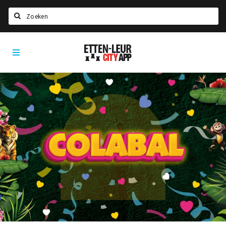
Zoeken
Etten-
Home
Leur
City
Agenda
App
Deals
Party pics
Nieuws, interviews & blogs
Eten
Drinken
Slapen
Recreatief
Winkels