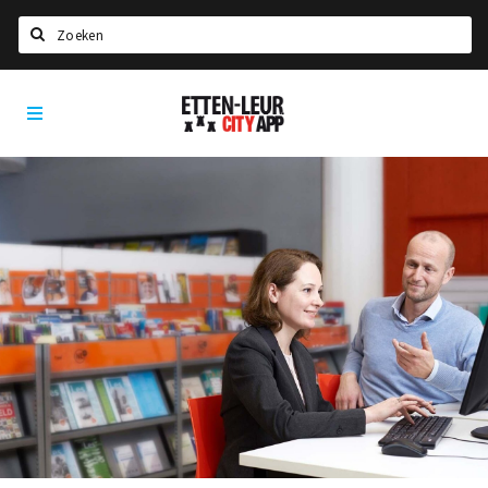
Zoeken
Etten-
Home
Leur
City
Agenda
App
Deals
Party pics
Nieuws, interviews & blogs
Eten
Drinken
Slapen
Recreatief
Winkels