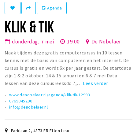
Winkelgebieden
Agenda
event
Parkeren
KLIK & TIK
Bezienswaardigheden
donderdag, 7 mei
19:00
De Nobelaer
Musea, theaters & podia
Maak tijdens deze gratis computercursus in 10 lessen
Uitjes & activiteiten
kennis met de basis van computeren en het internet. De
Toeristische routes
cursus is gratis en wordt 6x per jaar gestart. De startdata
Natuurgebieden
zijn 1 & 2 oktober, 14 & 15 januari en 6 & 7 mei.Data
Baroniepoorten
lessen van deze cursusreeksdo 7,…
Lees verder
Sport
www.denobelaer.nl/agenda/klik-tik-12993
0765045200
info@denobelaer.nl
Andere City Apps
Inloggen
Parklaan 2
,
4873 ER
Etten-Leur