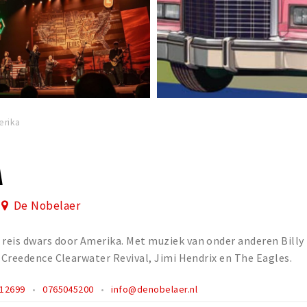
erika
A
De Nobelaer
reis dwars door Amerika. Met muziek van onder anderen Billy
, Creedence Clearwater Revival, Jimi Hendrix en The Eagles.
-12699
0765045200
info@denobelaer.nl