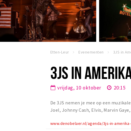
Etten-Leur
Evenementen
3JS in Am
3JS IN AMERIK
vrijdag, 10 oktober
20:15
De 3JS nemen je mee op een muzikale 
Joel, Johnny Cash, Elvis, Marvin Gaye
www.denobelaer.nl/agenda/3js-in-amerika