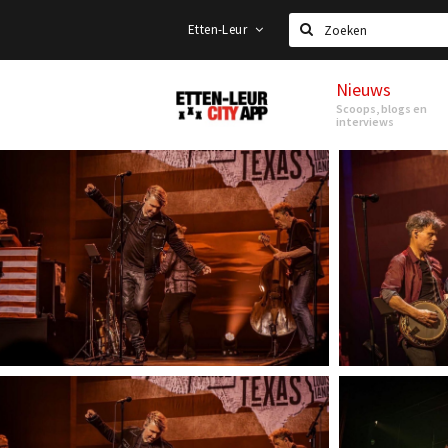
Etten-Leur
Zoeken
Nieuws
Etten-
Scoops, blogs en
Leur
interviews