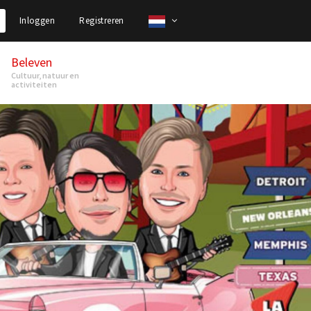
Inloggen
Registreren
Beleven
Cultuur, natuur en
activiteiten