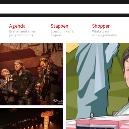
Agenda
Stappen
Shoppen
Evenementen en
Eten, drinken &
Winkels en
programmering
slapen
winkelgebieden