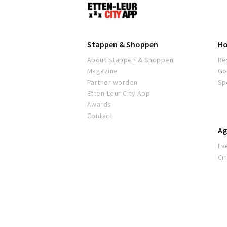
Etten-
Leur
Stappen & Shoppen
Ho
About Stappen & Shoppen
Re
Magazine
Go
Partner worden
Sp
Etten-Leur City App
Awards
Contact
Ag
Ev
Ci