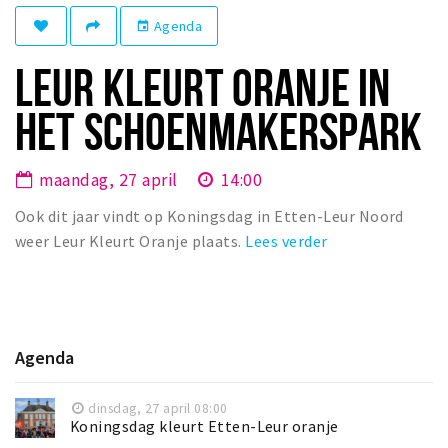
Winkelgebieden
Agenda
event
Parkeren
LEUR KLEURT ORANJE IN
Bezienswaardigheden
HET SCHOENMAKERSPARK
Musea, theaters & podia
Uitjes & activiteiten
maandag, 27 april
14:00
Toeristische routes
Ook dit jaar vindt op Koningsdag in Etten-Leur Noord
Natuurgebieden
weer Leur Kleurt Oranje plaats.
Lees verder
Baroniepoorten
Sport
Andere City Apps
Agenda
dinsdag, 27 april 08:00
Inloggen
Koningsdag kleurt Etten-Leur oranje