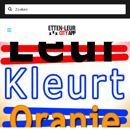
Zoeken
Etten-
Home
Leur
City
Agenda
App
Deals
Party pics
Nieuws, interviews & blogs
Eten
Drinken
Slapen
Recreatief
Winkels