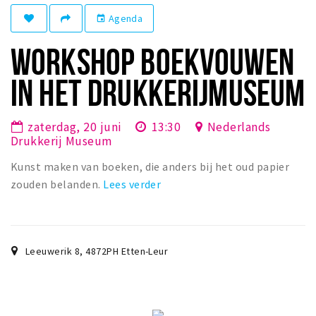
Winkelgebieden
Agenda
event
Parkeren
WORKSHOP BOEKVOUWEN
Bezienswaardigheden
IN HET DRUKKERIJMUSEUM
Musea, theaters & podia
Uitjes & activiteiten
zaterdag, 20 juni
13:30
Nederlands
Drukkerij Museum
Toeristische routes
Kunst maken van boeken, die anders bij het oud papier
Natuurgebieden
zouden belanden.
Lees verder
Baroniepoorten
Sport
Andere City Apps
Leeuwerik 8
,
4872PH
Etten-Leur
Inloggen