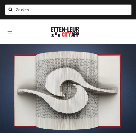
Zoeken
Etten-
Home
Leur
City
Agenda
App
Deals
Party pics
Nieuws, interviews & blogs
Eten
Drinken
Slapen
Recreatief
Winkels