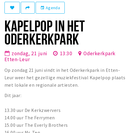
Winkelgebieden
Agenda
event
Parkeren
KAPELPOP IN HET
Bezienswaardigheden
ODERKERKPARK
Musea, theaters & podia
Uitjes & activiteiten
zondag, 21 juni
13:30
Oderkerkpark
Etten-Leur
Toeristische routes
Op zondag 21 juni vindt in het Oderkerkpark in Etten-
Natuurgebieden
Leur weer het gezellige muziekfestival Kapelpop plaats
Baroniepoorten
met lokale en regionale artiesten.
Sport
Dit jaar:
Andere City Apps
13.30 uur De Kerkzwervers
14.00 uur The Ferrymen
15.00 uur The Everly Brothers
Inloggen
16.00 uur Mr. Ten