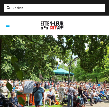
Zoeken
Etten-
Home
Leur
City
Agenda
App
Deals
Party pics
Nieuws, interviews & blogs
Eten
Drinken
Slapen
Recreatief
Winkels