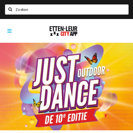
Zoeken
Etten-
Home
Leur
City
Agenda
App
Deals
Party pics
Nieuws, interviews & blogs
Eten
Drinken
Slapen
Recreatief
Winkels