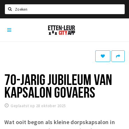
Zoeken
Etten-
Home
Leur
City
Agenda
App
Deals
Party pics
Nieuws, interviews & blogs
70-JARIG JUBILEUM VAN
Eten
KAPSALON GOVAERS
Drinken
Slapen
Geplaatst op 28 oktober 2025
Recreatief
Wat ooit begon als kleine dorpskapsalon in
Winkels