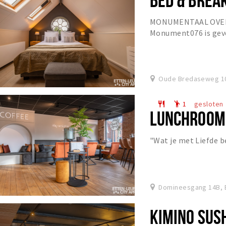
MONUMENTAAL OVER
Monument076 is gev
midden in het oude c
Oude Bredaseweg 10,
1
gesloten
restaurant
emoji_people
LUNCHROOM
"Wat je met Liefde 
Domineesgang 14B, 
KIMINO SUS