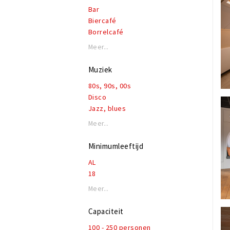
Bar
Biercafé
Borrelcafé
Bruincafé
Meer...
Eetcafé
Evenementenlocatie
Muziek
Feestcafé
80s, 90s, 00s
Lounge
Disco
Podium
Jazz, blues
Latin
Meer...
Live muziek
Lounge
Minimumleeftijd
Pop & top 40
AL
Rock, alternatief
18
Nederlandstalig
Soul
Meer...
Folk
Irish
Capaciteit
100 - 250 personen