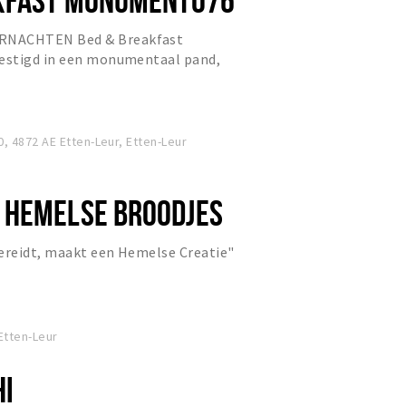
NACHTEN Bed & Breakfast
estigd in een monumentaal pand,
entrum van Etten Leur.
 4872 AE Etten-Leur, Etten-Leur
 HEMELSE BROODJES
bereidt, maakt een Hemelse Creatie"
Etten-Leur
HI