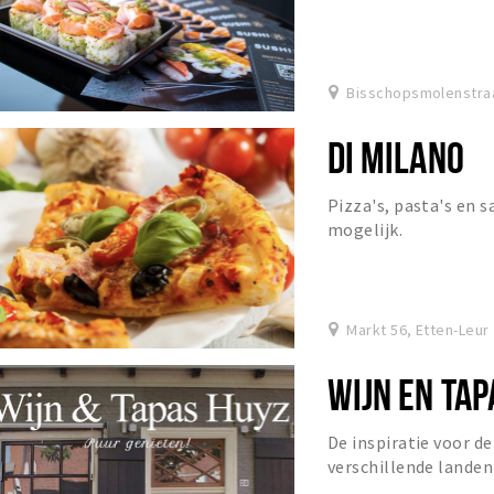
Bisschopsmolenstraa
DI MILANO
Pizza's, pasta's en 
mogelijk.
Markt 56, Etten-Leur
WIJN EN TAP
De inspiratie voor d
verschillende landen