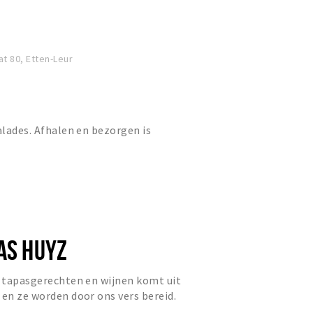
t 80, Etten-Leur
salades. Afhalen en bezorgen is
AS HUYZ
e tapasgerechten en wijnen komt uit
 en ze worden door ons vers bereid.