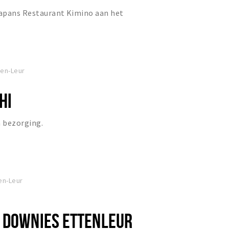
Japans Restaurant Kimino aan het
ten-Leur
HI
n bezorging.
ten-Leur
 DOWNIES ETTENLEUR