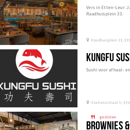
Vers in Etten-Leur: 
Raadhuisplein 33.
Raadhuisplein 33, Et
KUNGFU SUS
Sushi voor afhaal- e
Stationsstraat 5, Et
gesloten
restaurant
BROWNIES &