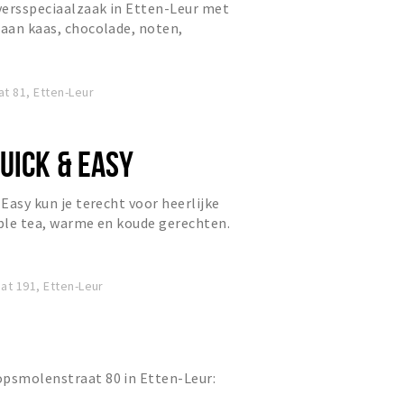
versspeciaalzaak in Etten-Leur met
 aan kaas, chocolade, noten,
u artikelen. Daarnaast is...
t 81, Etten-Leur
UICK & EASY
 Easy kun je terecht voor heerlijke
bble tea, warme en koude gerechten.
t 191, Etten-Leur
opsmolenstraat 80 in Etten-Leur: