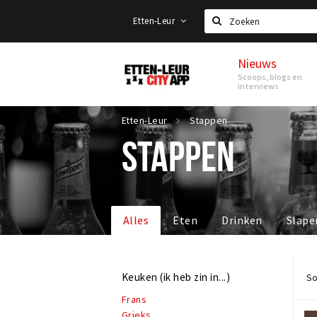
Etten-Leur
Zoeken
Nieuws
Etten-
Scoops, blogs en
Leur
interviews
Etten-Leur
Stappen
STAPPEN
Alles
Eten
Drinken
Slape
Keuken (ik heb zin in...)
So
Frans
Grieks