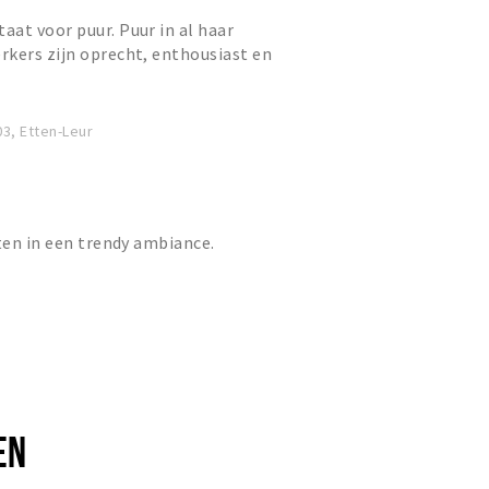
at voor puur. Puur in al haar
kers zijn oprecht, enthousiast en
oducten waarmee zij de hee...
3, Etten-Leur
eten in een trendy ambiance.
EN