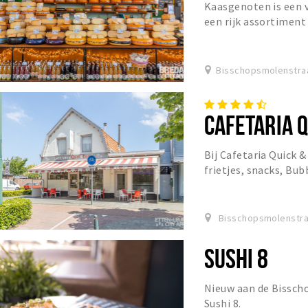
Kaasgenoten is een 
een rijk assortiment
zuidvruchten en cadea
Bisschopsmolenstraa
CAFETARIA Q
Bij Cafetaria Quick &
frietjes, snacks, Bu
Bisschopsmolenstraa
SUSHI 8
Nieuw aan de Bissch
Sushi 8.