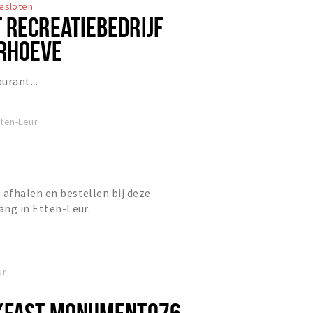
esloten
 RECREATIEBEDRIJF
RHOEVE
urant...
ten-Leur
 afhalen en bestellen bij deze
ang in Etten-Leur.
ur
AKFAST MONUMENT076