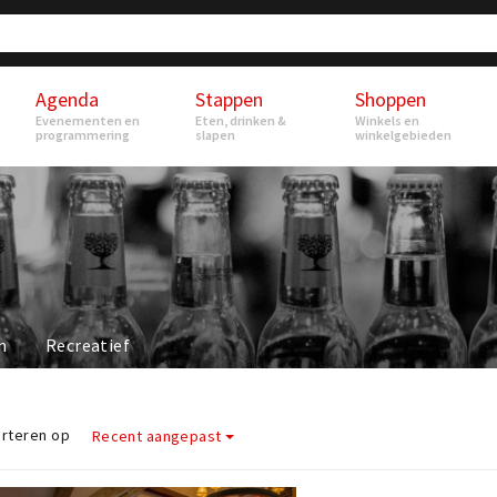
Agenda
Stappen
Shoppen
Evenementen en
Eten, drinken &
Winkels en
programmering
slapen
winkelgebieden
n
Recreatief
rteren op
Recent aangepast