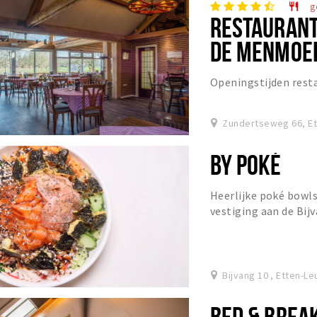
g
restaurant
RESTAURANT
DE MENMOE
Openingstijden resta
Zundertseweg 66, Et
BY POKÉ
Heerlijke poké bowls
vestiging aan de Bijv
Bijvang 10 , Etten-Le
BED & BRE