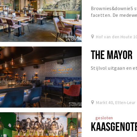
Brownies&downieS sta
facetten. De medewer
puur. Maar ook de pr
Hof van den Houte 10
THE MAYOR
Stijlvol uitgaan en 
Markt 40, Etten-Leur
gesloten
KAASGENOT