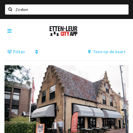
Zoeken
Etten-
Home
Leur
City
Agenda
App
Filter
Toon op de kaart
Deals
Party pics
Nieuws, interviews & blogs
Eten
Drinken
Slapen
Recreatief
Winkels