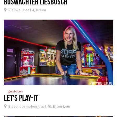
BOSWACHTER LIESBOSCH
Nieuwe Dreef 4, Breda
gesloten
LET'S PLAY-IT
Bisschopsmolenstraat 46, Etten-Leur