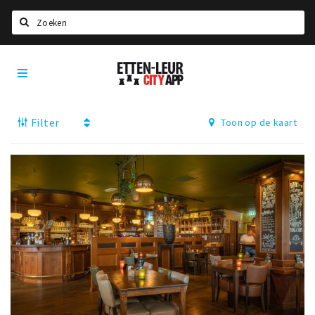
Zoeken
Etten-
Home
Leur
City
Agenda
App
Filter
Toon op de kaart
Deals
Party pics
Nieuws, interviews & blogs
Eten
Drinken
Slapen
Recreatief
Winkels