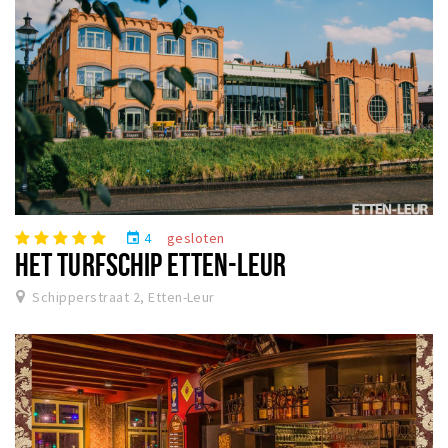
4
gesloten
event
HET TURFSCHIP ETTEN-LEUR
Schipperstraat 2, Etten-Leur