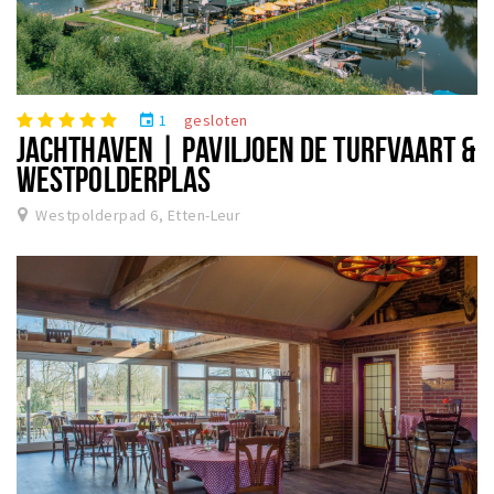
1
gesloten
event
JACHTHAVEN | PAVILJOEN DE TURFVAART &
WESTPOLDERPLAS
Westpolderpad 6, Etten-Leur