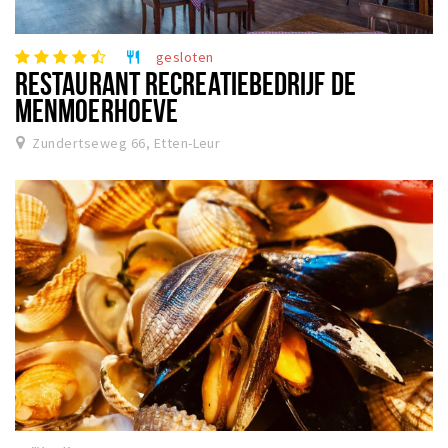
gesloten
restaurant
RESTAURANT RECREATIEBEDRIJF DE
MENMOERHOEVE
Zundertseweg 66, Etten-Leur