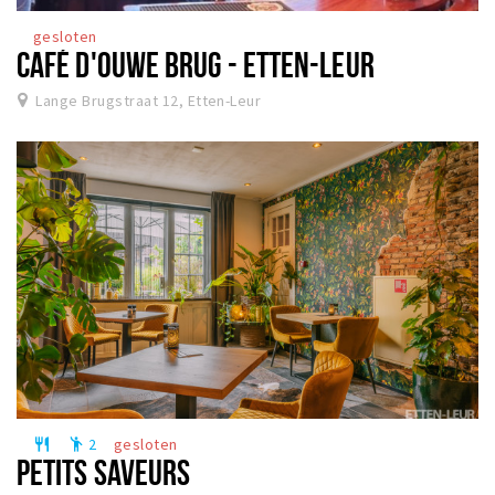
gesloten
CAFÉ D'OUWE BRUG - ETTEN-LEUR
Lange Brugstraat 12, Etten-Leur
2
gesloten
restaurant
emoji_people
PETITS SAVEURS