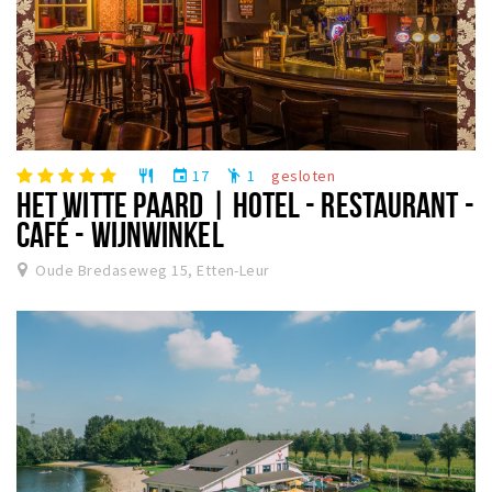
17
1
gesloten
restaurant
event
emoji_people
HET WITTE PAARD | HOTEL - RESTAURANT -
CAFÉ - WIJNWINKEL
Oude Bredaseweg 15, Etten-Leur