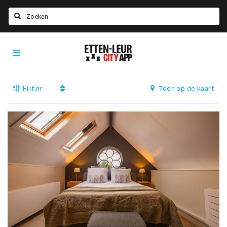
Zoeken
Etten-
Home
Leur
City
Agenda
App
Filter
Toon op de kaart
Deals
Party pics
Nieuws, interviews & blogs
Eten
Drinken
Slapen
Recreatief
Winkels