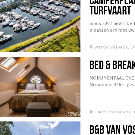
TURFVAART
Sinds 2007 heeft De 
plaatsen om met uw
Westpolderpad 6, Et
BED & BRE
MONUMENTAAL OVER
Monument076 is gev
midden in het oude c
Oude Bredaseweg 10,
B&B VAN VO