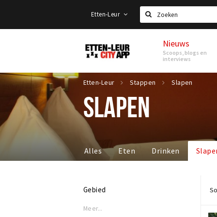
Etten-Leur
Zoeken
Nieuws
Etten-
Scoops, blogs en
Leur
interviews
Etten-Leur
Stappen
Slapen
SLAPEN
Alles
Eten
Drinken
Slape
Gebied
So
Meer...