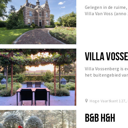
Gelegen in de ruime
Villa Van Voss (anno
Etten-Leur, ligt Vaka
VILLA VOSS
Villa Vossenberg is 
het buitengebied van
Hoge Vaartkant 127, 
B&B H&H