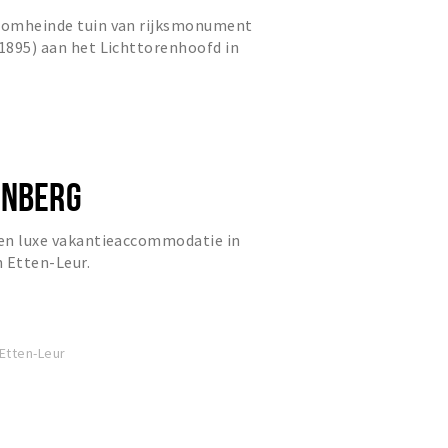
, omheinde tuin van rijksmonument
 1895) aan het Lichttorenhoofd in
ntievilla Van Voss.
ENBERG
een luxe vakantieaccommodatie in
 Etten-Leur.
Etten-Leur