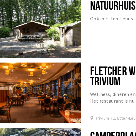
NATUURHUIS
Ook in Etten-Leur st
FLETCHER W
TRIVIUM
Wellness, dineren en
Het restaurant is nu
hotelgasten.
Trivium 72, Etten-Leu
CAMPERPLAA