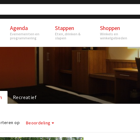
Agenda
Stappen
Shoppen
Evenementen en
Eten, drinken &
Winkels en
programmering
slapen
winkelgebieden
n
Recreatief
rteren op
Beoordeling