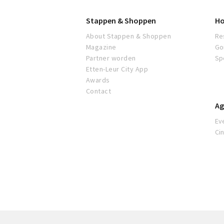
Stappen & Shoppen
Ho
About Stappen & Shoppen
Re
Magazine
Go
Partner worden
Sp
Etten-Leur City App
Awards
Contact
Ag
Ev
Ci