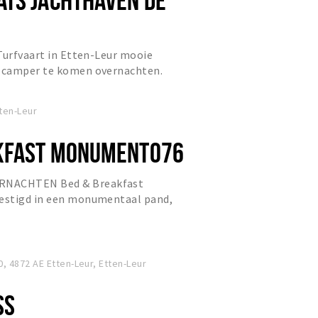
Turfvaart in Etten-Leur mooie
 camper te komen overnachten.
ten-Leur
AKFAST MONUMENT076
NACHTEN Bed & Breakfast
estigd in een monumentaal pand,
entrum van Etten Leur.
 4872 AE Etten-Leur, Etten-Leur
SS