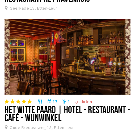
Geerkade 19, Etten-Leur
17
1
gesloten
restaurant
event
emoji_people
HET WITTE PAARD | HOTEL - RESTAURANT -
CAFÉ - WIJNWINKEL
Oude Bredaseweg 15, Etten-Leur