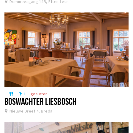
Domineesgang 14B, Etten-Leur
1
gesloten
restaurant
emoji_people
BOSWACHTER LIESBOSCH
Nieuwe Dreef 4, Breda