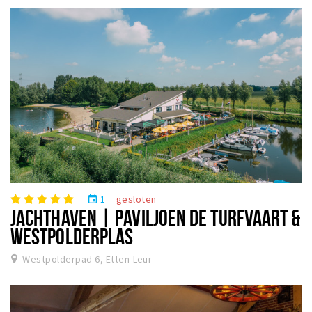
1
gesloten
event
JACHTHAVEN | PAVILJOEN DE TURFVAART &
WESTPOLDERPLAS
Westpolderpad 6, Etten-Leur