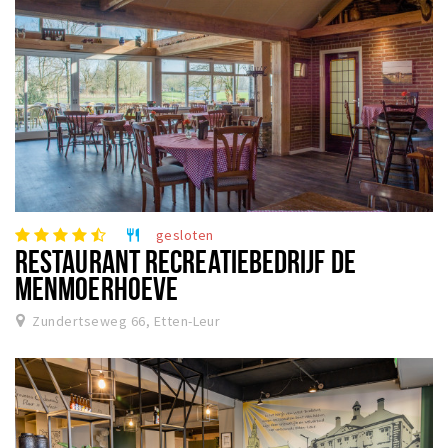
gesloten
restaurant
RESTAURANT RECREATIEBEDRIJF DE
MENMOERHOEVE
Zundertseweg 66, Etten-Leur