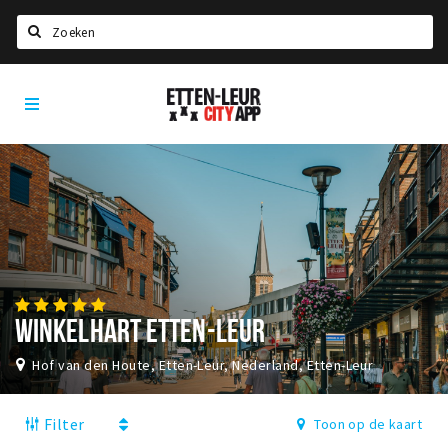
Zoeken
Etten-
Home
Leur
City
Agenda
App
Deals
Party pics
Nieuws, interviews & blogs
Eten
WINKELHART ETTEN-LEUR
Drinken
Slapen
Hof van den Houte, Etten-Leur, Nederland, Etten-Leur
Recreatief
Filter
Toon op de kaart
Winkels