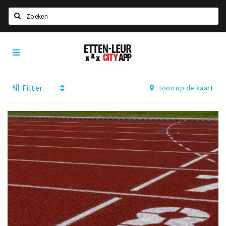
Zoeken
Etten-
Home
Leur
City
Agenda
App
Filter
Toon op de kaart
Deals
Party pics
Nieuws, interviews & blogs
Eten
Drinken
Slapen
Recreatief
Winkels