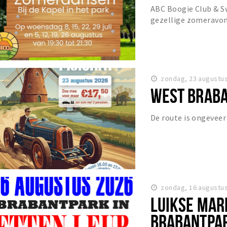
ABC Boogie Club & S
gezellige zomeravon
t/m the Sixties.
zondag, 23 augustus
WEST BRABA
De route is ongeveer
zondag, 16 augustus
LUIKSE MARK
BRABANTPA