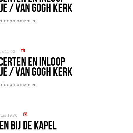
E / VAN GOGH KERK
 inloopmomenten
event
us 11:00
CERTEN EN INLOOP
E / VAN GOGH KERK
 inloopmomenten
event
tus 19:30
N BIJ DE KAPEL