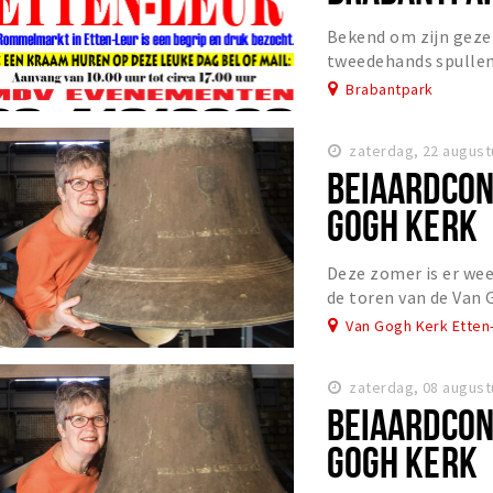
Bekend om zijn gezel
tweedehands spullen
Brabantpark
zaterdag, 22 august
BEIAARDCON
GOGH KERK
Deze zomer is er wee
de toren van de Van 
Van Gogh Kerk Etten
zaterdag, 08 august
BEIAARDCON
GOGH KERK