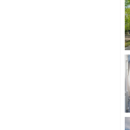
Festivals & grote evenementen
Jubileum
Kermis
Kunst & cultuur
Levendigheid
Lezing
Markten
Mobiliteit
Open dag
Openbare Ruimte & Veiligheid
Presentatie
Quiz en spellen
Rondleiding
Shoppen & Sale
Sportevenementen
Theater- & dansvoorstellingen
Wandeling
Workshops
Dans