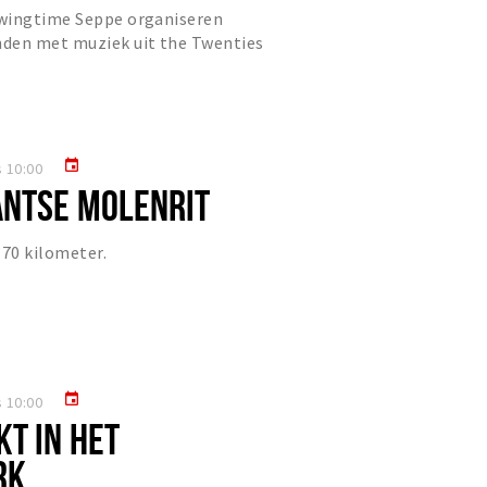
wingtime Seppe organiseren
den met muziek uit the Twenties
event
 10:00
NTSE MOLENRIT
 70 kilometer.
event
 10:00
T IN HET
RK