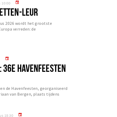
event
 10:00
ETTEN-LEUR
us 2026 wordt het grootste
Europa verreden: de
-Leur. Het is de 16e editie!
event
0
: 36E HAVENFEESTEN
den de Havenfeesten, georganiseerd
riaan van Bergen, plaats tijdens
event
us 18:30