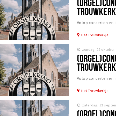
(ORGEL)CON
TROUWKERKJ
Volop concerten en
Het Trouwkerkje
zondag, 25 oktober 
(ORGEL)CON
TROUWKERKJ
Volop concerten en
Het Trouwkerkje
zaterdag, 12 septe
(ORGEL)CON