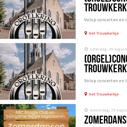
TROUWKERKJ
Volop concerten en
Het Trouwkerkje
zaterdag, 29 august
(ORGEL)CON
TROUWKERKJ
Volop concerten en
Het Trouwkerkje
woensdag, 19 augus
ZOMERDANSE