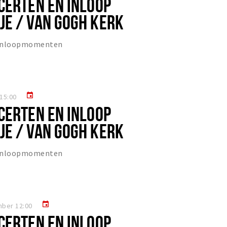
CERTEN EN INLOOP
E / VAN GOGH KERK
 inloopmomenten
event
15:00
CERTEN EN INLOOP
E / VAN GOGH KERK
 inloopmomenten
event
mber 12:00
CERTEN EN INLOOP