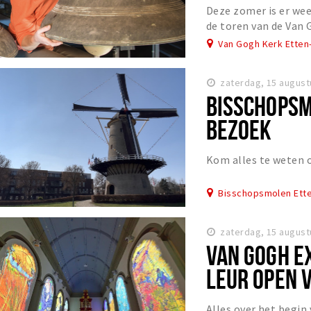
Deze zomer is er wee
de toren van de Van 
Van Gogh Kerk Etten
zaterdag, 15 august
BISSCHOPSM
BEZOEK
Kom alles te weten 
Bisschopsmolen Ette
zaterdag, 15 august
VAN GOGH E
LEUR OPEN 
Alles over het begin 