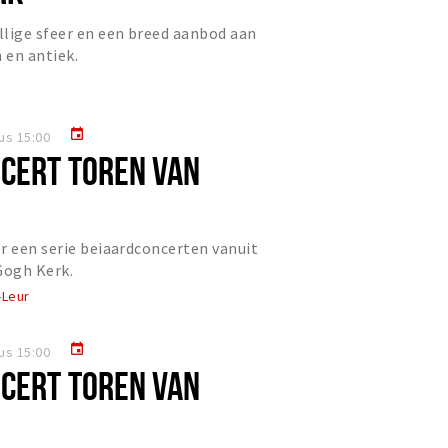
lige sfeer en een breed aanbod aan
 en antiek.
event
us 15:00
CERT TOREN VAN
r een serie beiaardconcerten vanuit
Gogh Kerk.
-Leur
event
us 15:00
CERT TOREN VAN