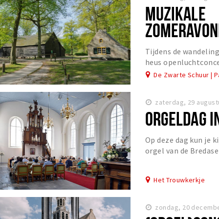
MUZIKALE
ZOMERAVON
DE PANNENH
Tijdens de wandeling
heus openluchtconce
De Zwarte Schuur | 
zaterdag, 29 august
ORGELDAG I
Op deze dag kun je ki
orgel van de Bredas
1717.
Het Trouwkerkje
zondag, 20 decembe