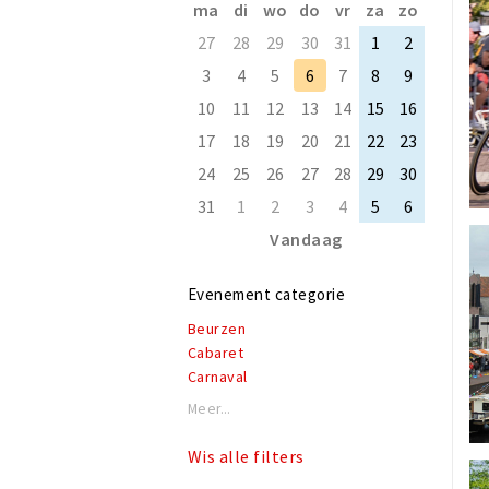
ma
di
wo
do
vr
za
zo
27
28
29
30
31
1
2
3
4
5
6
7
8
9
10
11
12
13
14
15
16
17
18
19
20
21
22
23
24
25
26
27
28
29
30
31
1
2
3
4
5
6
Vandaag
Evenement categorie
Beurzen
Cabaret
Carnaval
Concerten & live muziek
Meer...
Eten & drinken
Exposities
Wis alle filters
Feesten