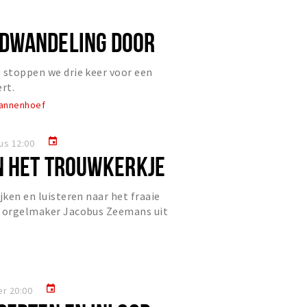
DWANDELING DOOR
OEF
 stoppen we drie keer voor een
rt.
Pannenhoef
event
us 12:00
N HET TROUWKERKJE
jken en luisteren naar het fraaie
e orgelmaker Jacobus Zeemans uit
event
r 20:00