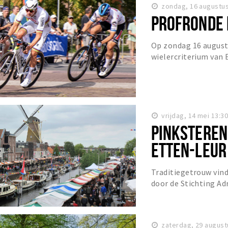
zondag, 16 augustus
PROFRONDE 
Op zondag 16 august
wielercriterium van 
Profwielerronde Etten
vrijdag, 14 mei 13:3
PINKSTEREN
ETTEN-LEUR
Traditiegetrouw vin
door de Stichting Ad
Pinksteren.
zaterdag, 29 august