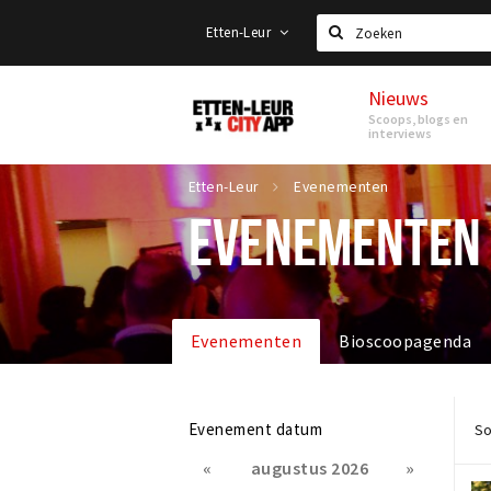
Etten-Leur
Zoeken
Nieuws
Etten-
Scoops, blogs en
Leur
interviews
Etten-Leur
Evenementen
EVENEMENTEN
Evenementen
Bioscoopagenda
Evenement datum
So
«
augustus 2026
»