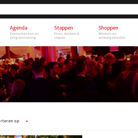
Agenda
Stappen
Shoppen
Evenementen en
Eten, drinken &
Winkels en
programmering
slapen
winkelgebieden
rteren op