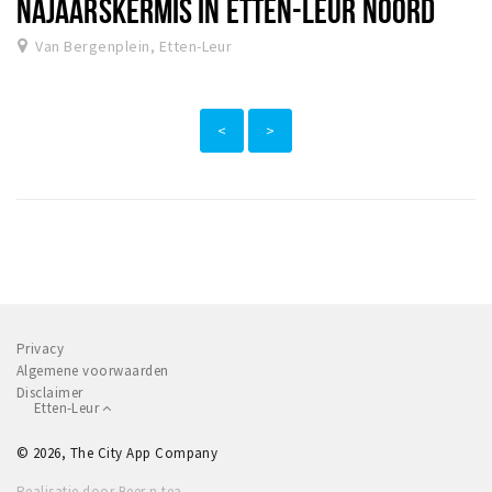
NAJAARSKERMIS IN ETTEN-LEUR NOORD
Van Bergenplein, Etten-Leur
<
>
Privacy
Algemene voorwaarden
Disclaimer
Etten-Leur
© 2026, The City App Company
Realisatie door Beer n tea