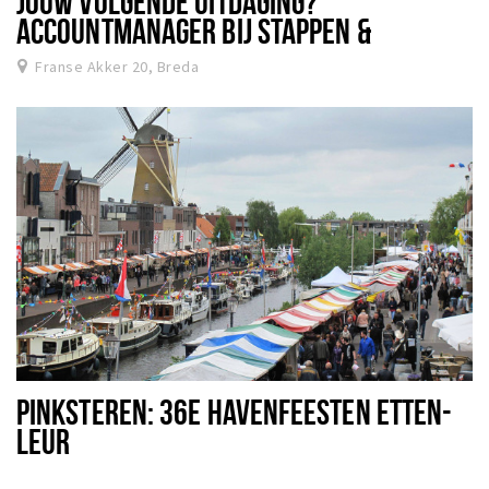
JOUW VOLGENDE UITDAGING?
ACCOUNTMANAGER BIJ STAPPEN &
SHOPPEN | BREDA CITY APP
Franse Akker 20, Breda
PINKSTEREN: 36E HAVENFEESTEN ETTEN-
LEUR