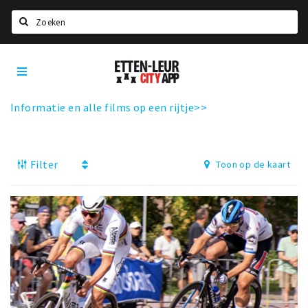
Zoeken
Etten-
Home
Leur
City
Agenda
App
Informatie en alle films op een rijtje>>
Deals
Party pics
Filter
Toon op de kaart
Nieuws, interviews & blogs
Eten
Drinken
Slapen
Recreatief
Winkels